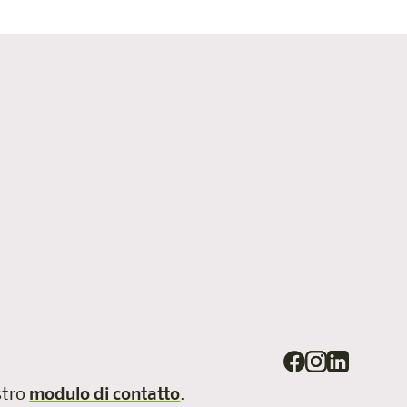
ostro
modulo di contatto
.