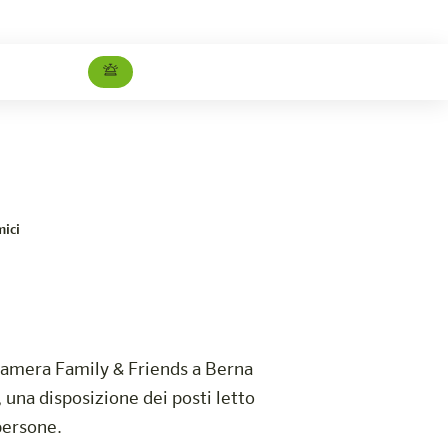
Famiglia e amici
Carriera
mici
 camera Family & Friends a Berna
una disposizione dei posti letto
persone.