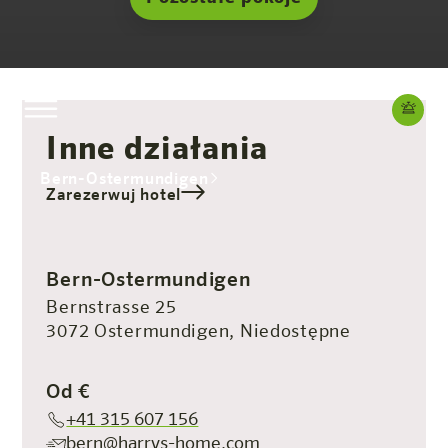
Inne działania
Bern-Ostermundigen
Zarezerwuj hotel
Hotel
Pokoje i oferty
Doświadczenie
Info
Bern-Ostermundigen
Bernstrasse 25
3072 Ostermundigen, Niedostępne
Od €
+41 315 607 156
bern@harrys-home.com