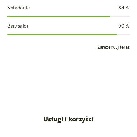
Śniadanie
84
%
Bar/salon
90
%
Zarezerwuj teraz
Pokój standardowy
Nasze pokoje
Wszystkie wpisy
Usługi i korzyści