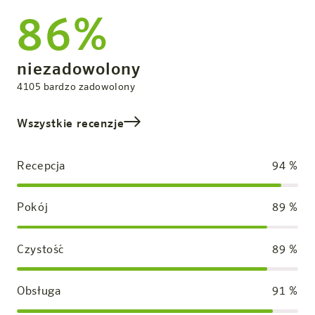
86%
Ogólna ocena
niezadowolony
zadowolony
4105
bardzo zadowolony
Wszystkie recenzje
Recepcja
94
%
Pokój
89
%
Czystość
89
%
Obsługa
91
%