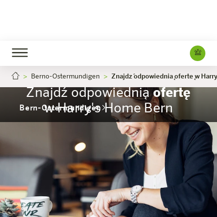
Berno-Ostermundigen
Znajdź odpowiednią ofertę w Harr
Znajdź odpowiednią
ofertę
w Harry's Home Bern
Bern-Ostermundigen
Hotel
Pokoje i oferty
Doświadczenie
Info