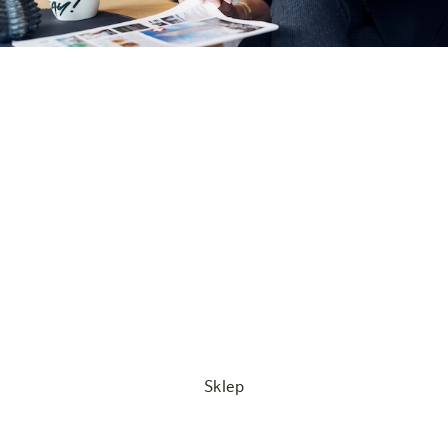
Nasze oferty
Nasza misja: Wycieczka do Berna powinna być
przystępna cenowo dla każdego – umożliwiamy to
dzięki naszym atrakcyjnym ofertom specjalnym!
Niezależnie od tego, czy wyjazd jest spontaniczny, czy
zaplanowany z dużym wyprzedzeniem, w harry’s home
Bern-Ostermundigen można znaleźć świetne oferty
przez cały rok i cieszyć się pobytem w historycznym
mieście federalnym bez nadwyrężania budżetu.
Sklep