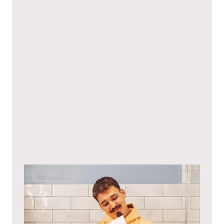
Niniejszym wyrażam zgodę na
politykę prywatności
.*