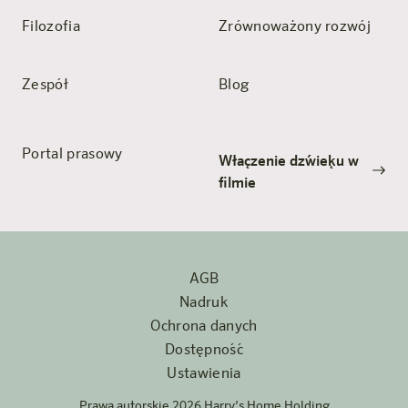
Filozofia
Zrównoważony rozwój
Zespół
Blog
Portal prasowy
Włączenie dźwięku w
filmie
AGB
Nadruk
Ochrona danych
Dostępność
Ustawienia
Prawa autorskie 2026 Harry’s Home Holding