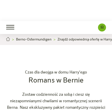
Berno-Ostermundigen
Znajdź odpowiednią ofertę w Harr
Romans w Bernie
Kariera
Bern-Ostermundigen
Hotel
Pokoje i oferty
Doświadczenie
Info
Czas dla dwojga w domu Harry'ego
Romans w Bernie
Zostaw codzienność za sobą i ciesz się
niezapomnianymi chwilami w romantycznej scenerii
Berna. Nasz ekskluzywny pakiet romantyczny rozpieści