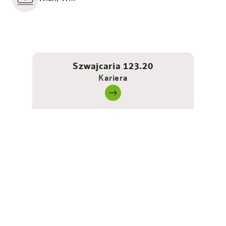
Szwajcaria 123.20
Kariera
Usługi wliczone w cenę
Najważniejsze wydarzenia
Romantyczny wystrój pokoju dla 1 sypialni na pobyt