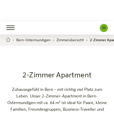
Bern-Ostermundigen
Zimmerübersicht
2-Zimmer Apa
2-Zimmer Apartment
2
Jetzt buchen
Bern-Ostermundigen
Das Hotel
Zimmer & Angebote
Erleben
Infos
2-Zimmer Apartment
Zuhausegefühl in Bern – mit richtig viel Platz zum
Leben. Unser 2-Zimmer-Apartment in Bern-
Ostermundigen mit ca. 64 m² ist ideal für Paare, kleine
Familien, Freundesgruppen, Business-Traveller und