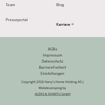
Team
Blog
Presseportal
Karriere
AGBs
Impressum
Datenschutz
Barrierefreiheit
Einstellungen
Copyright 2026 Harry’s Home Holding AG |
Webdeveloping by
ALEKS & SHANTU GmbH