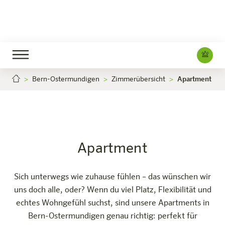
Bern-Ostermundigen
Zimmerübersicht
Apartment
Apartment
Jetzt buchen
Bern-Ostermundigen
Das Hotel
Zimmer & Angebote
Erleben
Infos
Apartment
Sich unterwegs wie zuhause fühlen – das wünschen wir
uns doch alle, oder? Wenn du viel Platz, Flexibilität und
echtes Wohngefühl suchst, sind unsere Apartments in
Bern-Ostermundigen genau richtig: perfekt für