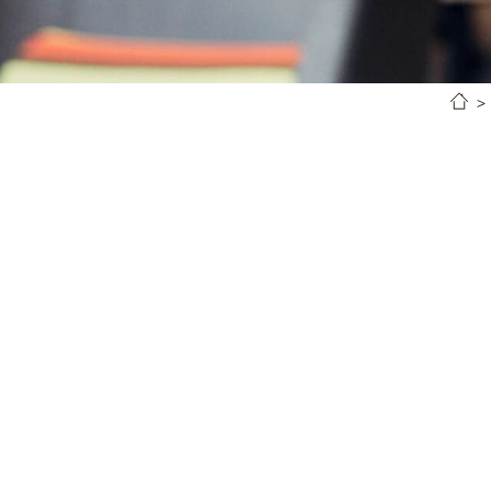
La nostra missione: un viaggio
interessanti offerte speciali! Ch
scoprire tutto l’anno offerte vant