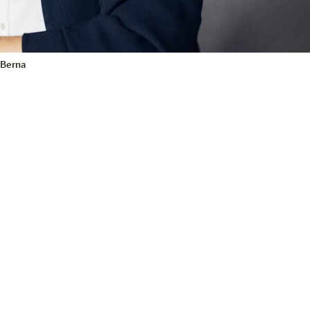
a Berna
endiamo possibile con le nostre
rry’s Home Bern-Ostermundigen puoi
erale senza mettere a dura prova il