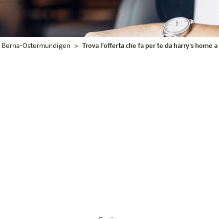
Berna-Ostermundigen
Trova l'offerta che fa per te da harry's home 
Le nostre offerte
 a Berna dovrebbe essere alla portata di tutti – noi lo r
e sia spontaneo o pianificato con largo anticipo, da Ha
aggiose e goderti il tuo soggiorno nella storica città fed
tuo budget.